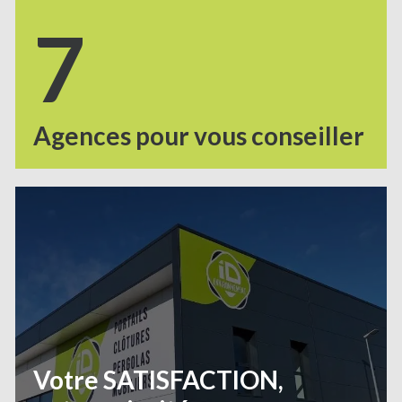
7
Agences pour vous conseiller
Votre SATISFACTION,