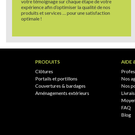
votre témoignage sur chaque étape de votre
expérience afin d’optimiser la qualité de nos
produits et services … pour une satisfaction
optimale !
PRODUITS
AIDE 
Clôtures
Profess
Portails et portillons
Nos a
Couvertures & bardages
Nos po
Aménagements extérieurs
Livrai
Moyen
FAQ
Blog