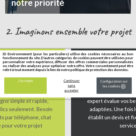
notre priorité
2. Imaginons ensemble votre projet
ID Environnement (pour les particuliers) utilise des cookies nécessaires au bon
fonctionnement du site. D’autres catégories de cookies peuvent être utilisées pour
eur ?
Vous préférez
personnaliser votre expérience, diffuser des offres commerciales personnalisées
ou réaliser des analyses pour optimiser notre offre. Votre consentement peut être
retiré à tout moment depuis le lien de notre politique de protection des données.
 en tenant compte de
Depuis 25 ans, nous co
J'accepte
Continuer
Configuration sur
, et laissez-nous vous
paysage, tissant des r
sans
les cookies
accepter
ptés à vos besoins et à
relation avec un art
gne simple et rapide,
expert évalue vos be
lics seulement. Besoin
adaptées. Une fois l
ts par téléphone, chat
établit un devis et f
e pour votre projet
servic
.