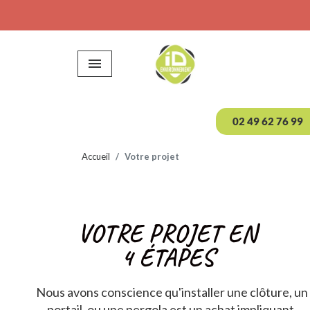

02 49 62 76 99
Accueil
Votre projet
VOTRE PROJET EN
4 ÉTAPES
Nous avons conscience qu'installer une clôture, un
portail, ou une pergola est un achat impliquant.