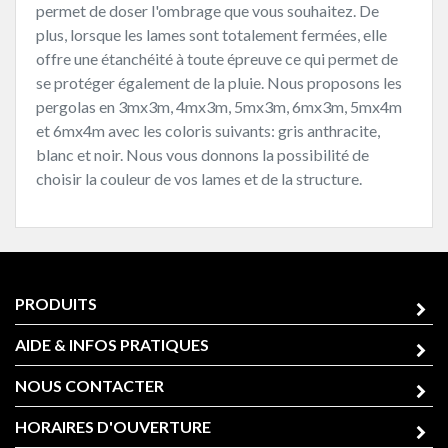
permet de doser l'ombrage que vous souhaitez. De
plus, lorsque les lames sont totalement fermées, elle
offre une étanchéité à toute épreuve ce qui permet de
se protéger également de la pluie. Nous proposons les
pergolas en 3mx3m, 4mx3m, 5mx3m, 6mx3m, 5mx4m
et 6mx4m avec les coloris suivants: gris anthracite,
blanc et noir. Nous vous donnons la possibilité de
choisir la couleur de vos lames et de la structure.
PRODUITS
AIDE & INFOS PRATIQUES
NOUS CONTACTER
HORAIRES D'OUVERTURE