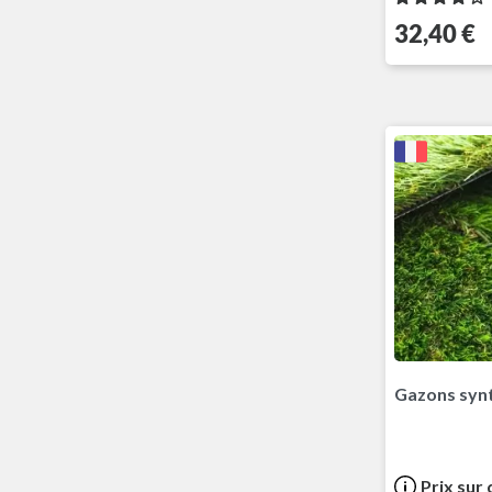
Prix
32,40 €
Gazons syn
Prix sur