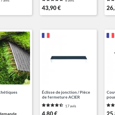
7
avis
8
avis
Prix
Prix
43,90 €
26,
Gris Anthracite RAL7016
thétiques
Éclisse de jonction / Pièce
Couv
de fermeture ACIER
pou
17
avis
Prix
Prix
4,80 €
25,
 demande