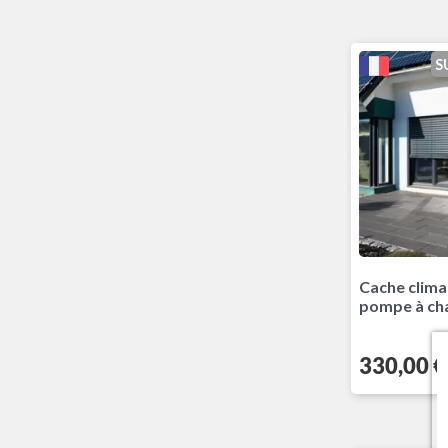
S
Gris 
N
Cache clima
pompe à cha
Prix
330,00 €