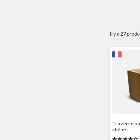
Il y a 27 produ
Traverse p
chêne