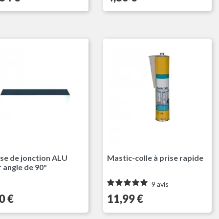
Gris Anthracite RAL7016
sse de jonction ALU
Mastic-colle à prise rapide
 angle de 90°
9
avis
Prix
0 €
11,99 €