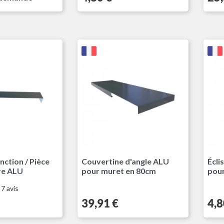
Gris Anthracite RAL7016
Gris Anthracite RAL7016
onction / Pièce
Couvertine d'angle ALU
Écli
re ALU
pour muret en 80cm
pour
7
avis
Prix
Prix
39,91 €
4,8