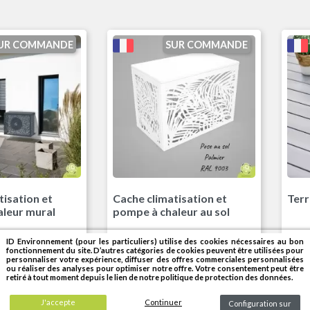
UR COMMANDE
SUR COMMANDE
Anthracite RAL7016
oir RAL9005
Beige Ivoire RAL1015
Blanc RAL9003
Oxide 1 Effet rouille
Gris Anthracite RAL7016
Noir RAL9005
Beige Ivoire RAL1015
Blanc RAL9003
Oxide 1 Effet rouil
tisation et
Cache climatisation et
Terr
leur mural
pompe à chaleur au sol
ID Environnement (pour les particuliers) utilise des cookies nécessaires au bon
Prix
408,00 €
fonctionnement du site. D’autres catégories de cookies peuvent être utilisées pour
P
personnaliser votre expérience, diffuser des offres commerciales personnalisées
ou réaliser des analyses pour optimiser notre offre. Votre consentement peut être
retiré à tout moment depuis le lien de notre politique de protection des données.
J'accepte
Continuer
Configuration sur