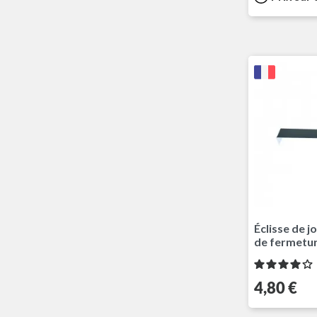
Éclisse de j
de fermetu
Prix
4,80 €