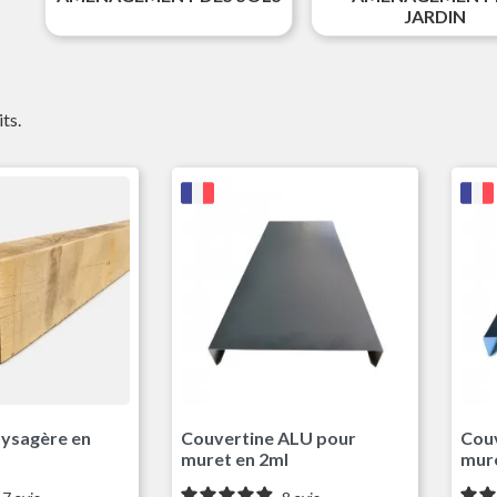
JARDIN
its.
Gris Anthracite RAL7016
aysagère en
Couvertine ALU pour
Couv
muret en 2ml
mure