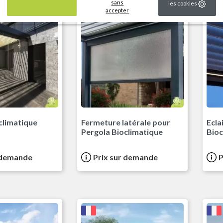
sans
les cookies
accepter
climatique
Fermeture latérale pour
Ecla
Pergola Bioclimatique
Bioc
 demande
Prix sur demande
P