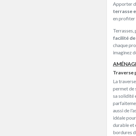
Apporter de
terrasse 
en profiter
Terrasses, 
facilité d
chaque proj
imaginez dè
AMÉNAGE
Traverse p
La traverse
permet de
sa solidité
parfaitemen
aussi de l'
idéale pou
durable et
bordures dé