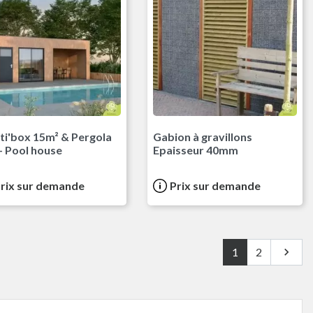
ti'box 15m² & Pergola
Gabion à gravillons
- Pool house
Epaisseur 40mm
rix sur demande
Prix sur demande
Suivan
1
2
