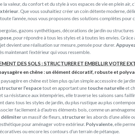
 la valeur, du confort et du style à vos espaces de vie en plein air, 
extérieur
. Que vous souhaitiez créer un coin détente moderne, déli
 toute l’année, nous vous proposons des solutions complètes pour c
pergolas, gazons synthétiques, décorations de jardin ou structures d
e pose
, pour répondre à tous les styles et à toutes les envies. Grâce 
et devient une réalisation sur mesure, pensée pour durer.
Appuyez
s maintenant l’extérieur qui vous ressemble.
MENT DES SOLS : STRUCTURER ET EMBELLIR VOTRE EX
aysagère en chêne : un élément décoratif, robuste et polyva
 paysagère en chêne est bien plus qu’un simple accessoire de jardin
structurer l’espace
tout en apportant une
touche naturelle
et c
 et sa résistance aux intempéries, elle traverse les saisons sans fail
t dans tous les styles de jardin, du plus rustique au plus contempo
associer facilement à d'autres éléments bois, comme un aménagemen
r
délimiter
un massif de fleurs,
structurer
les abords d’une allée 
 esthétique pour aménager votre extérieur.
Polyvalente
, elle perm
coratives ou encore les contours d’un terrain de pétanque.