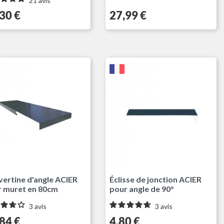
21
avis
Prix
30 €
27,99 €
Gris Anthracite RAL7016
Gris Anthracite 
ertine d'angle ACIER
Éclisse de jonction ACIER
r muret en 80cm
pour angle de 90°
3
avis
3
avis
Prix
84 €
4,80 €