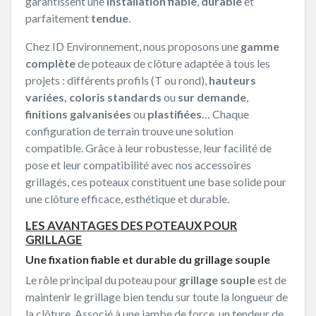
garantissent une
installation fiable
,
durable
et
parfaitement
tendue
.
Chez ID Environnement, nous proposons une
gamme
complète
de poteaux de clôture adaptée à tous les
projets : différents profils (T ou rond),
hauteurs
variées,
coloris standards
ou
sur demande
,
finitions
galvanisées
ou
plastifiées
… Chaque
configuration de terrain trouve une solution
compatible. Grâce à leur robustesse, leur facilité de
pose et leur compatibilité avec nos accessoires
grillagés, ces poteaux constituent une base solide pour
une clôture efficace, esthétique et durable.
LES AVANTAGES DES POTEAUX POUR
GRILLAGE
Une fixation fiable et durable du grillage souple
Le rôle principal du poteau pour
grillage souple
est de
maintenir le grillage bien tendu sur toute la longueur de
la clôture. Associé à une jambe de force, un tendeur de