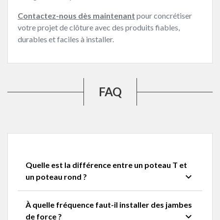
Contactez-nous dès maintenant
pour concrétiser
votre projet de clôture avec des produits fiables,
durables et faciles à installer.
FAQ
Quelle est la différence entre un poteau T et
expand_more
un poteau rond ?
À quelle fréquence faut-il installer des jambes
expand_more
de force ?