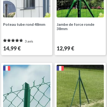
Poteau tube rond 48mm
Jambe de force ronde
38mm
3
avis
Prix
Prix
14,99 €
12,99 €