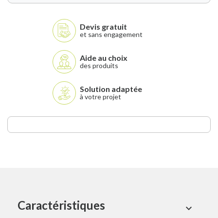
Devis gratuit
et sans engagement
Aide au choix
des produits
Solution adaptée
à votre projet
Caractéristiques
expand_more