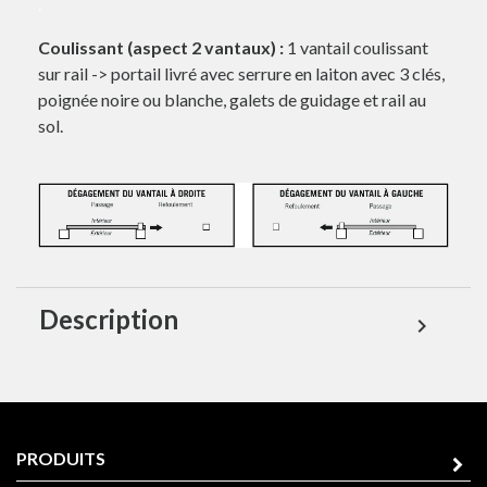
.
Coulissant (aspect 2 vantaux) :
1 vantail coulissant
sur rail -> portail livré avec serrure en laiton avec 3 clés,
poignée noire ou blanche, galets de guidage et rail au
sol.
Description
expand_more
PRODUITS