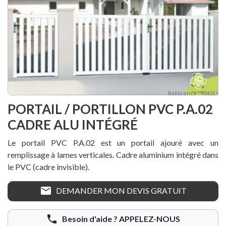
Référence : 904016
PORTAIL / PORTILLON PVC P.A.02
CADRE ALU INTÉGRÉ
Le portail PVC P.A.02 est un portail ajouré avec un
remplissage à lames verticales
.
Cadre aluminium intégré dans
le PVC (cadre invisible).
mail
DEMANDER MON DEVIS GRATUIT
phone
Besoin d'aide ?
APPELEZ-NOUS