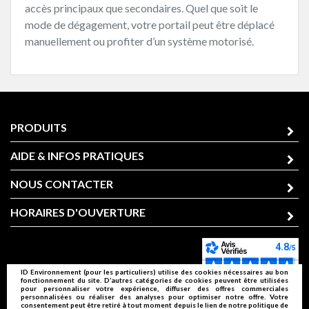
accès principaux que secondaires. Quel que soit le
mode de dégagement, votre portail peut être déplacé
manuellement ou profiter d’un système motorisé.
PRODUITS
AIDE & INFOS PRATIQUES
NOUS CONTACTER
HORAIRES D'OUVERTURE
ID Environnement (pour les particuliers) utilise des cookies nécessaires au bon
fonctionnement du site. D’autres catégories de cookies peuvent être utilisées
pour personnaliser votre expérience, diffuser des offres commerciales
personnalisées ou réaliser des analyses pour optimiser notre offre. Votre
consentement peut être retiré à tout moment depuis le lien de notre politique de