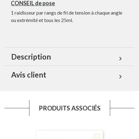
CONSEIL de pose
1 raidisseur par rangs de fil de tension à chaque angle
ou extrémité et tous les 25ml.
-
Description
expand_more
Avis client
expand_more
PRODUITS ASSOCIÉS