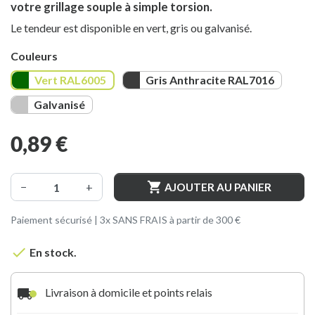
votre grillage souple à simple torsion.
Le tendeur est disponible en vert, gris ou galvanisé.
Couleurs
Vert RAL6005
Gris Anthracite RAL7016
Vert RAL6005
Gris Anthracite RAL7016
Galvanisé
Galvanisé
0,89 €

−
+
AJOUTER AU PANIER
Paiement sécurisé | 3x SANS FRAIS à partir de 300 €

En stock.
local_shipping
Livraison à domicile et points relais