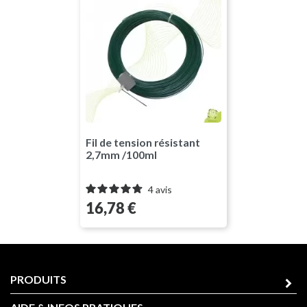
Fil de tension résistant
2,7mm /100ml
4
avis
Prix
16,78 €
PRODUITS