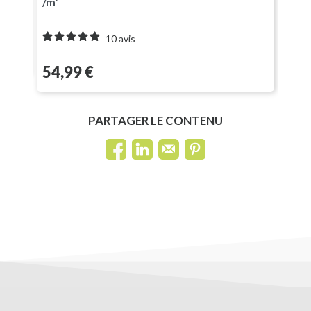
/m²
10
avis
Prix
Prix
54,99 €
37,
PARTAGER LE CONTENU