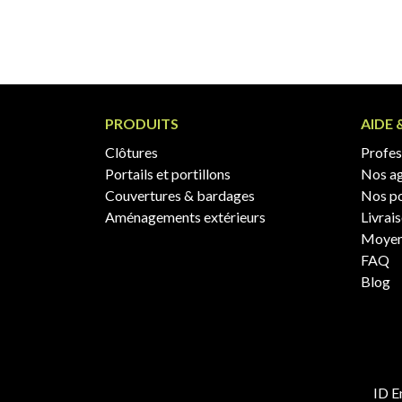
PRODUITS
AIDE 
Clôtures
Profess
Portails et portillons
Nos a
Couvertures & bardages
Nos po
Aménagements extérieurs
Livrai
Moyen
FAQ
Blog
ID E