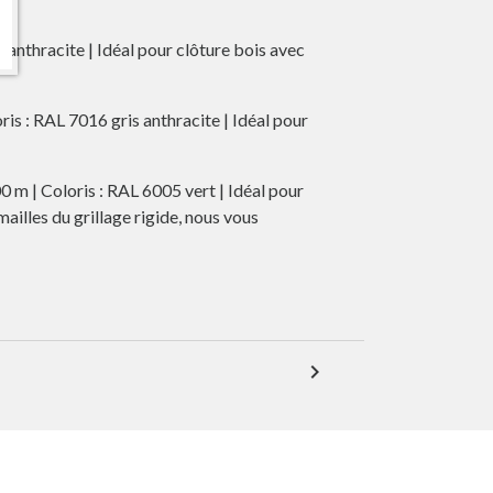
s anthracite | Idéal pour clôture bois avec
ris : RAL 7016 gris anthracite | Idéal pour
00 m | Coloris : RAL 6005 vert | Idéal pour
ailles du grillage rigide, nous vous
expand_more