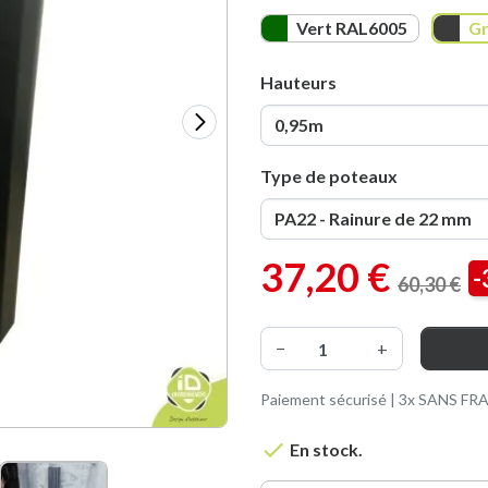
Vert RAL6005
Gris A
Vert RAL6005
Gr
Hauteurs
Type de poteaux
37,20 €
-
60,30 €
−
+
Paiement sécurisé | 3x SANS FRAI

En stock.