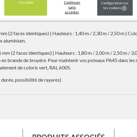
J'accepte
Continuer
Configuration sur
sans
les cookies
accepter
 mm (2 faces identiques) | Hauteur : 0,95 m | Coloris : RAL 7016 gri
 mm (2 faces identiques) | Hauteurs : 1,40 m / 2,30 m / 2,50 m | Colo
ux aluminium.
5 mm (2 faces identiques) | Hauteurs : 1,80 m / 2,00 m / 2,50 m / 3,
re en brande de bruyère. Pour maintenir vos poteaux PA45 dans les m
galement de coloris vert, RAL 6005
.
durée, possibilité de rayures)