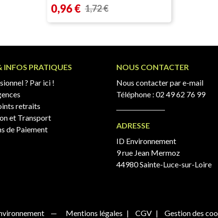
Prix
0,96 €
Prix de base
1,72 €
& INFOS PRATIQUES
NOUS CONTACTER
ionnel ? Par ici !
Nous contacter par e-mail
gences
Téléphone :
02 49 62 76 99
ints retraits
son et Transport
ADRESSE
s de Paiement
ID Environnement
9 rue Jean Mermoz
44980 Sainte-Luce-sur-Loire
nvironnement
Mentions légales
CGV
Gestion des coo