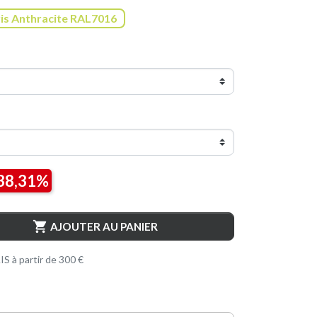
nthracite RAL7016
is Anthracite RAL7016
38,31%

AJOUTER AU PANIER
S à partir de 300 €