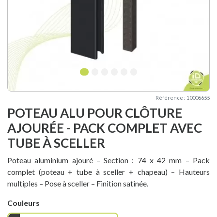
1
2
3
4
5
6
Référence : 10006655
POTEAU ALU POUR CLÔTURE
AJOURÉE - PACK COMPLET AVEC
TUBE À SCELLER
Poteau aluminium ajouré – Section : 74 x 42 mm – Pack
complet (poteau + tube à sceller + chapeau) – Hauteurs
multiples – Pose à sceller – Finition satinée.
Couleurs
Gris Anthracite RAL7016