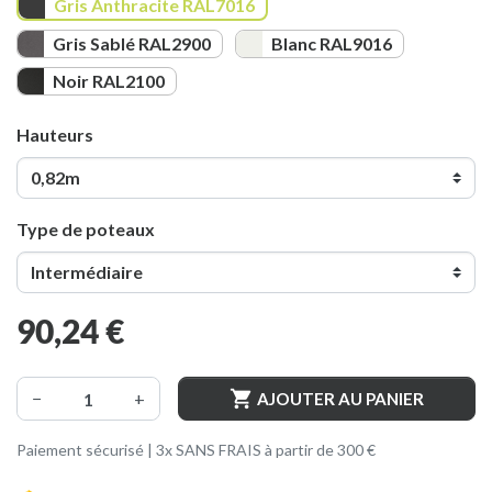
Gris Anthracite RAL7016
Gris Sablé RAL2900
Blanc RAL9016
Gris Sablé RAL2900
Blanc RAL9016
Noir RAL2100
Noir RAL2100
Hauteurs
Type de poteaux
90,24 €

−
+
AJOUTER AU PANIER
Paiement sécurisé | 3x SANS FRAIS à partir de 300 €