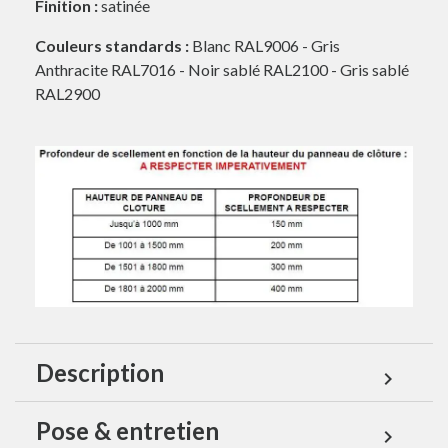
Finition :
satinée
Couleurs standards :
Blanc RAL9006 - Gris
Anthracite RAL7016 - Noir sablé RAL2100 - Gris sablé
RAL2900
Description
expand_more
Pose & entretien
expand_more