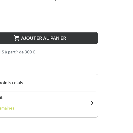

AJOUTER AU PANIER
S à partir de 300 €
points relais
it
semaines