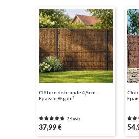
Clôture de brande 4,5cm -
Clôt
Epaisse 8kg /m²
Epai
36
avis
Prix
Prix
37,99 €
54,