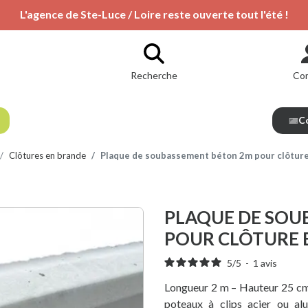
L'agence de Ste-Luce / Loire reste ouverte tout l'été !
Recherche
Co
Co
Clôtures en brande
Plaque de soubassement béton 2m pour clôtur
PLAQUE DE SOU
POUR CLÔTURE 
5
/
5
-
1
avis
Longueur 2 m – Hauteur 25 c
poteaux à clips acier ou al