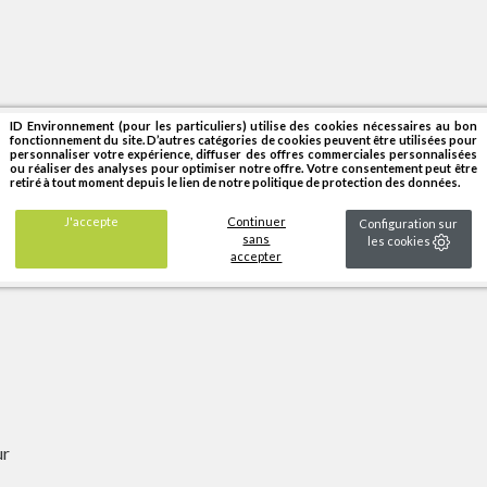
 de l'eau
ID Environnement (pour les particuliers) utilise des cookies nécessaires au bon
fonctionnement du site. D’autres catégories de cookies peuvent être utilisées pour
personnaliser votre expérience, diffuser des offres commerciales personnalisées
en fils d'acier Ø 6 mm
ou réaliser des analyses pour optimiser notre offre. Votre consentement peut être
retiré à tout moment depuis le lien de notre politique de protection des données.
e NF EN 12839
J'accepte
Continuer
Configuration sur
sans
les cookies
accepter
ur