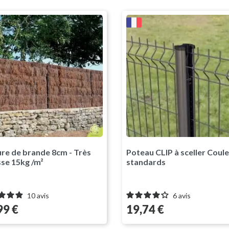
Vert RAL600
Gris Anth
ure de brande 8cm - Très
Poteau CLIP à sceller Coul
sse 15kg /m²
standards
10
avis
6
avis
Prix
99 €
19,74 €