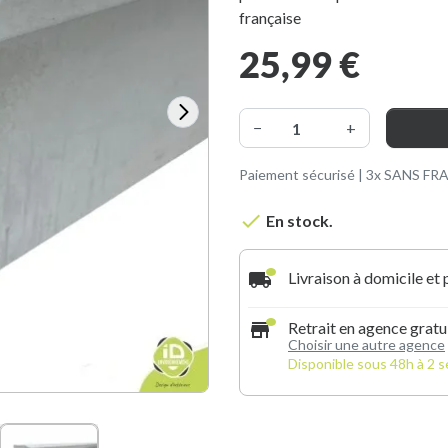
française
25,99 €
−
+
Paiement sécurisé | 3x SANS FRAI

En stock.
local_shipping
Livraison à domicile et 
store
Retrait en agence gratu
Choisir une autre agence
Disponible sous 48h à 2 