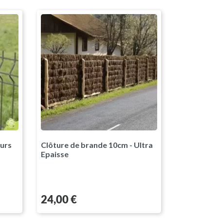
5
racite RAL7016
eurs
Clôture de brande 10cm - Ultra
Epaisse
Prix
24,00 €