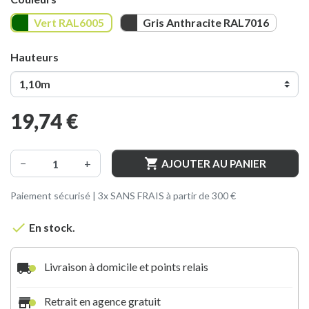
Vert RAL6005
Gris Anthracite RAL7016
Vert RAL6005
Gris Anthracite RAL7016
Hauteurs
19,74 €

−
+
AJOUTER AU PANIER
Paiement sécurisé | 3x SANS FRAIS à partir de 300 €

En stock.
local_shipping
Livraison à domicile et points relais
store
Retrait en agence gratuit