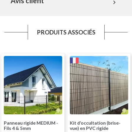
Avis client
expand_more
PRODUITS ASSOCIÉS
Panneau rigide MEDIUM -
Kit d'occultation (brise-
Fils 4 & 5mm
vue) en PVC rigide