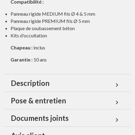
Compatibilité :
Panneau rigide MEDIUM fils Ø 4 & 5 mm
Panneau rigide PREMIUM fils Ø 5 mm
Plaque de soubassement béton
Kits d'occultation
Chapeau :
inclus
Garantie :
10 ans
Description
expand_more
Pose & entretien
expand_more
Documents joints
expand_more