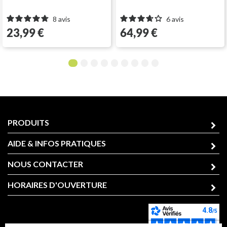
8
avis
6
avis
Prix
Prix
23,99 €
64,99 €
1
2
3
4
5
6
7
8
9
PRODUITS
AIDE & INFOS PRATIQUES
NOUS CONTACTER
HORAIRES D'OUVERTURE