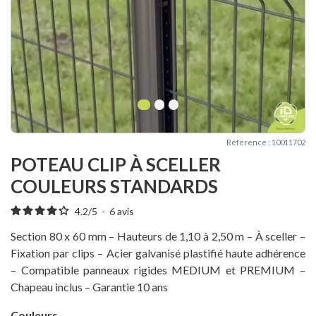
1
2
3
Référence : 10011702
POTEAU CLIP À SCELLER
COULEURS STANDARDS
4.2
/
5
-
6
avis
Section 80 x 60 mm – Hauteurs de 1,10 à 2,50 m – À sceller –
Fixation par clips – Acier galvanisé plastifié haute adhérence
– Compatible panneaux rigides MEDIUM et PREMIUM –
Chapeau inclus – Garantie 10 ans
Couleurs