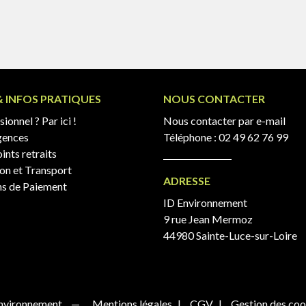
& INFOS PRATIQUES
NOUS CONTACTER
ionnel ? Par ici !
Nous contacter par e-mail
gences
Téléphone :
02 49 62 76 99
ints retraits
son et Transport
ADRESSE
s de Paiement
ID Environnement
9 rue Jean Mermoz
44980 Sainte-Luce-sur-Loire
nvironnement
Mentions légales
CGV
Gestion des coo