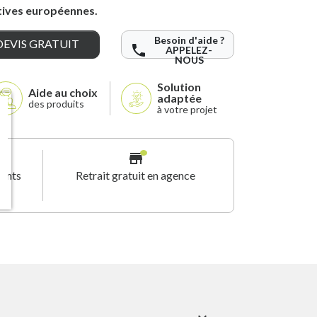
tives européennes.
Besoin d'aide ?
EVIS GRATUIT
phone
APPELEZ-
NOUS
Solution
Aide au choix
adaptée
des produits
à votre projet
store
oints
Retrait gratuit en agence