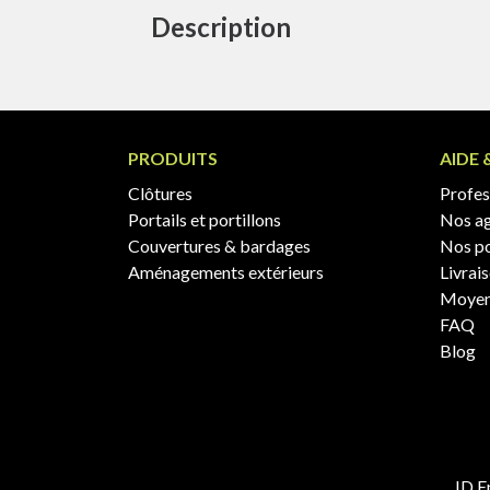
Description
PRODUITS
AIDE 
Clôtures
Profess
Portails et portillons
Nos a
Couvertures & bardages
Nos po
Aménagements extérieurs
Livrai
Moyen
FAQ
Blog
ID E