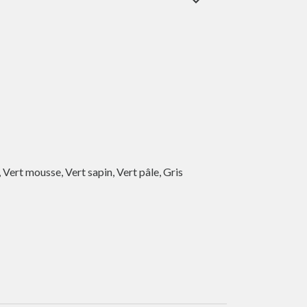
expand_more
, Vert mousse, Vert sapin, Vert pâle, Gris