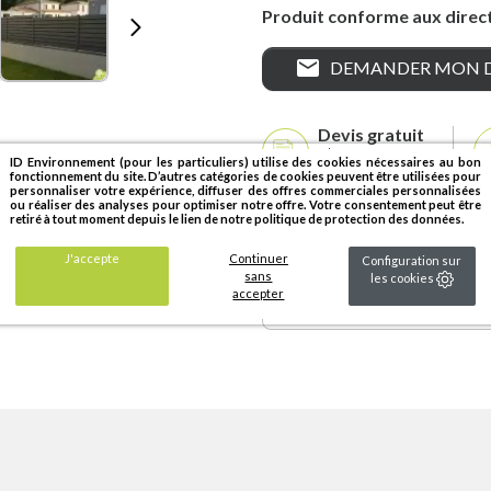
Produit conforme aux direc
mail
DEMANDER MON D
Devis gratuit
et sans
ID Environnement (pour les particuliers) utilise des cookies nécessaires au bon
engagement
fonctionnement du site. D’autres catégories de cookies peuvent être utilisées pour
personnaliser votre expérience, diffuser des offres commerciales personnalisées
ou réaliser des analyses pour optimiser notre offre. Votre consentement peut être
retiré à tout moment depuis le lien de notre politique de protection des données.
local_shipping
J'accepte
Continuer
Configuration sur
Livraison à domicile et p
sans
les cookies
accepter
relais