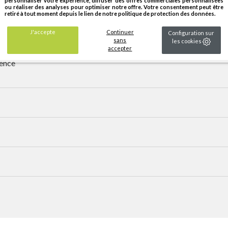
personnaliser votre expérience, diffuser des offres commerciales personnalisées
ou réaliser des analyses pour optimiser notre offre. Votre consentement peut être
retiré à tout moment depuis le lien de notre politique de protection des données.
J'accepte
Continuer
Configuration sur
sans
les cookies
accepter
rence