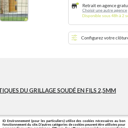
store
Retrait en agence gratu
Choisir une autre agence
Disponible sous 48h à 2 
Configurez votre clôture
IQUES DU GRILLAGE SOUDÉ EN FILS 2,5MM
ID Environnement (pour les particuliers) utilise des cookies nécessaires au bon
fonctionnement du site. D’autres catégories de cookies peuvent être utilisées pour