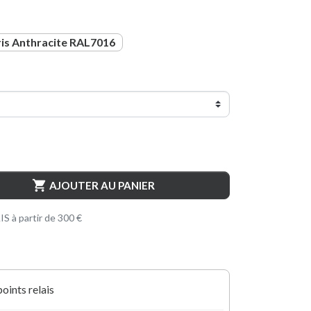
nthracite RAL7016
is Anthracite RAL7016

AJOUTER AU PANIER
S à partir de 300 €
points relais