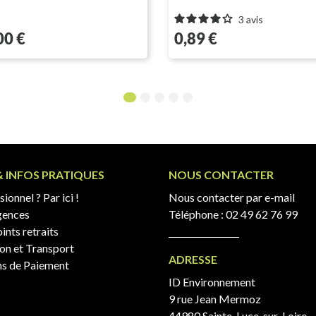
3
avis
Prix
00 €
0,89 €
1
2
3
4
5
& INFOS PRATIQUES
NOUS CONTACTER
ionnel ? Par ici !
Nous contacter par e-mail
gences
Téléphone :
02 49 62 76 99
ints retraits
son et Transport
ADRESSE
s de Paiement
ID Environnement
9 rue Jean Mermoz
44980 Sainte-Luce-sur-Loire