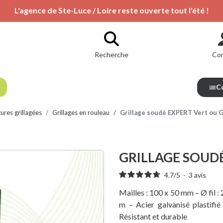
L'agence de Ste-Luce / Loire reste ouverte tout l'été !
Recherche
Co
Co
ures grillagées
Grillages en rouleau
Grillage soudé EXPERT Vert ou G
GRILLAGE SOUDÉ
4.7
/
5
-
3
avis
Mailles : 100 x 50 mm – Ø fil :
m – Acier galvanisé plastif
Résistant et durable