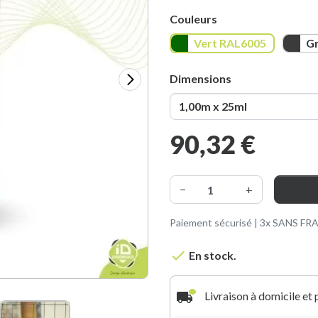
Couleurs
Vert RAL6005
Gris A
Vert RAL6005
Gr
Dimensions
90,32 €
−
+
Paiement sécurisé | 3x SANS FRAI

En stock.
local_shipping
Livraison à domicile et 