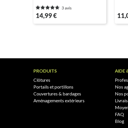
3
avis
Prix
Prix
14,99 €
11,
PRODUITS
AIDE 
Clôtures
Profess
Portails et portillons
Nos a
Couvertures & bardages
Nos po
Aménagements extérieurs
Livrai
Moyen
FAQ
Blog