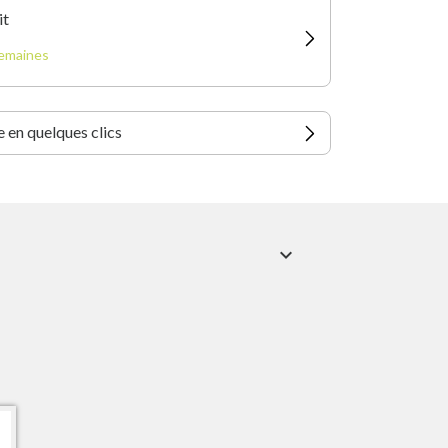
it
semaines
 en quelques clics
expand_more