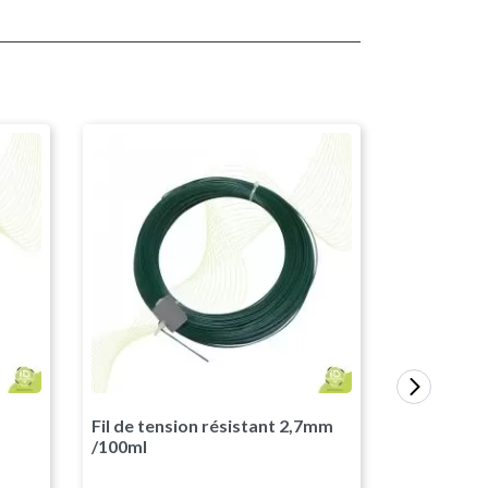
acite RAL7016
sé
Vert RAL6005
Gris Anthracite RAL7016
Galvanisé
Fil de tension résistant 2,7mm
Agrafes 
/100ml