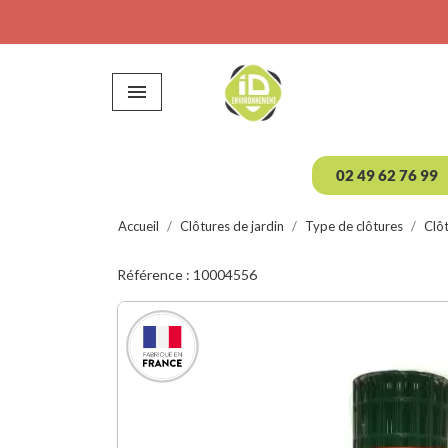

02 49 62 76 99
Accueil
Clôtures de jardin
Type de clôtures
Clôt
Référence : 10004556