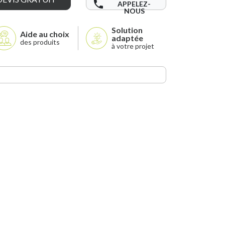
phone
APPELEZ-
NOUS
Solution
Aide au choix
adaptée
des produits
à votre projet