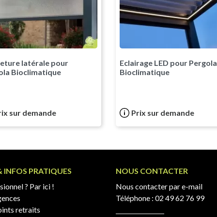
eture latérale pour
Eclairage LED pour Pergola
ola Bioclimatique
Bioclimatique
rix sur demande
Prix sur demande
& INFOS PRATIQUES
NOUS CONTACTER
ionnel ? Par ici !
Nous contacter par e-mail
gences
Téléphone :
02 49 62 76 99
ints retraits