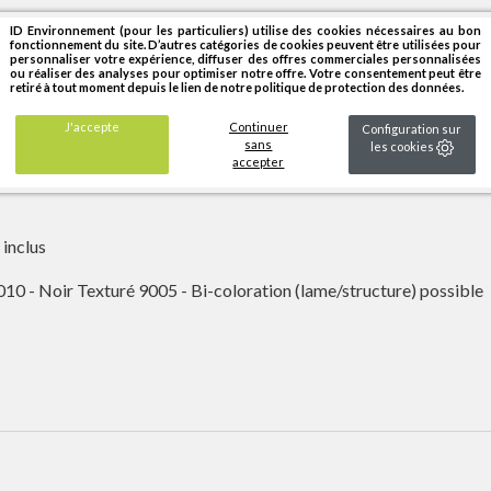
ID Environnement (pour les particuliers) utilise des cookies nécessaires au bon
fonctionnement du site. D’autres catégories de cookies peuvent être utilisées pour
personnaliser votre expérience, diffuser des offres commerciales personnalisées
ou réaliser des analyses pour optimiser notre offre. Votre consentement peut être
retiré à tout moment depuis le lien de notre politique de protection des données.
sibles)
J'accepte
Continuer
Configuration sur
sans
les cookies
hes 213 x 40mm
accepter
inclus
10 - Noir Texturé 9005 - Bi-coloration (lame/structure) possible