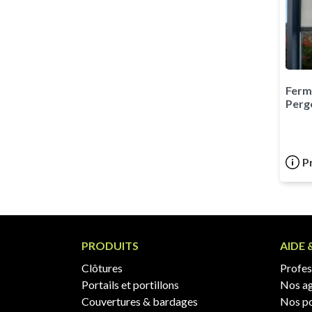
Ferm
Perg
P
PRODUITS
AIDE 
Clôtures
Profess
Portails et portillons
Nos a
Couvertures & bardages
Nos po