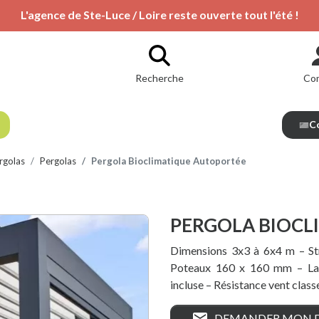
L'agence de Ste-Luce / Loire reste ouverte tout l'été !
Recherche
Co
Co
rgolas
Pergolas
Pergola Bioclimatique Autoportée
PERGOLA BIOCL
Dimensions 3x3 à 6x4 m – St
Poteaux 160 x 160 mm – La
incluse – Résistance vent clas
mail
DEMANDER MON D