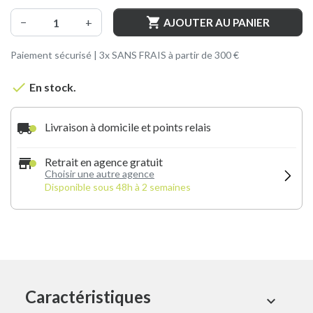

−
+
AJOUTER AU PANIER
Paiement sécurisé | 3x SANS FRAIS à partir de 300 €

En stock.
local_shipping
Livraison à domicile et points relais
store
Retrait en agence gratuit
Choisir une autre agence
Disponible sous 48h à 2 semaines
Caractéristiques
expand_more