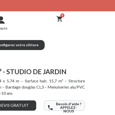
mpte
nfigurez votre clôture
 - STUDIO DE JARDIN
74 x 5,74 m – Surface hab. 15,7 m² – Structure
m – Bardage douglas CL3 – Menuiseries alu/PVC
 10 ans
Besoin d'aide ?
EVIS GRATUIT
phone
APPELEZ-
NOUS