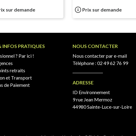
rix sur demande
Prix sur demande
& INFOS PRATIQUES
NOUS CONTACTER
ionnel ? Par ici !
Nous contacter par e-mail
gences
Téléphone :
02 49 62 76 99
ints retraits
son et Transport
ADRESSE
s de Paiement
ID Environnement
9 rue Jean Mermoz
44980 Sainte-Luce-sur-Loire