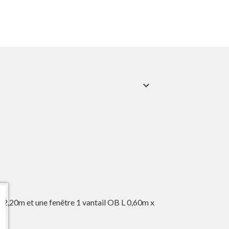
expand_more
H 2,20m et une fenêtre 1 vantail OB L 0,60m x