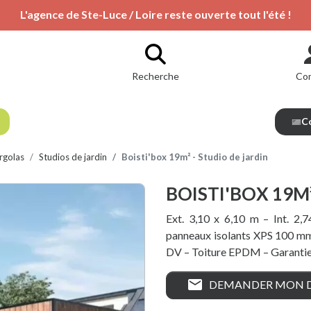
L'agence de Ste-Luce / Loire reste ouverte tout l'été !
Recherche
Co
Co
rgolas
Studios de jardin
Boisti'box 19m² - Studio de jardin
BOISTI'BOX 19M²
Ext. 3,10 x 6,10 m – Int. 2,
panneaux isolants XPS 100 m
DV – Toiture EPDM – Garantie
mail
DEMANDER MON D