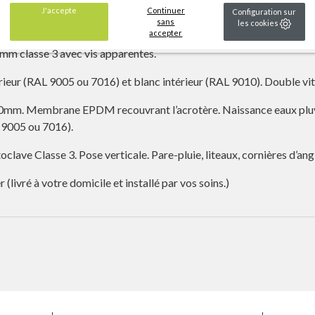
 le sol avec platines en acier galvanisé fixées sur une structure en
J'accepte
Continuer
Configuration sur
sans
les cookies
accepter
eaux structurels isolants (100mm isolant XPS) assemblés par vissag
5mm classe 3 avec vis apparentes.
ieur (RAL 9005 ou 7016) et blanc intérieur (RAL 9010). Double vi
mm. Membrane EPDM recouvrant l’acrotère. Naissance eaux pluvia
 9005 ou 7016).
ave Classe 3. Pose verticale. Pare-pluie, liteaux, cornières d’an
 (livré à votre domicile et installé par vos soins.)