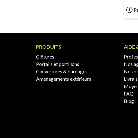
P
PRODUITS
AIDE 
Clôtures
Profess
Portails et portillons
Nos a
Couvertures & bardages
Nos po
Aménagements extérieurs
Livrai
Moyen
FAQ
Blog