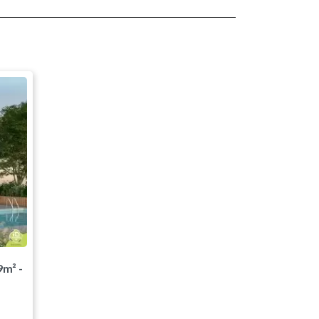
9m² -