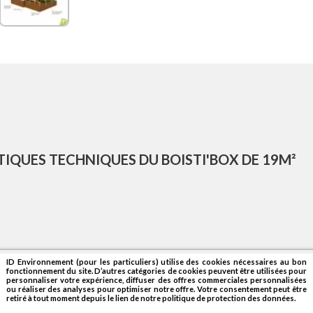
TIQUES TECHNIQUES DU BOISTI'BOX DE 19M²
ID Environnement (pour les particuliers) utilise des cookies nécessaires au bon
fonctionnement du site. D’autres catégories de cookies peuvent être utilisées pour
rgon. Une baie coulissante 2 vantaux en alu gris/blanc L 1,80m x 
personnaliser votre expérience, diffuser des offres commerciales personnalisées
ou réaliser des analyses pour optimiser notre offre. Votre consentement peut être
retiré à tout moment depuis le lien de notre politique de protection des données.