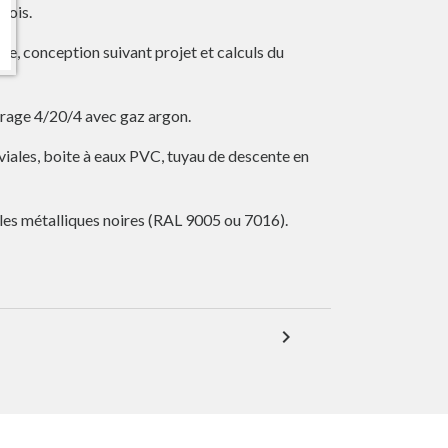
 bois.
e, conception suivant projet et calculs du
trage 4/20/4 avec gaz argon.
les, boite à eaux PVC, tuyau de descente en
gles métalliques noires (RAL 9005 ou 7016).
expand_more