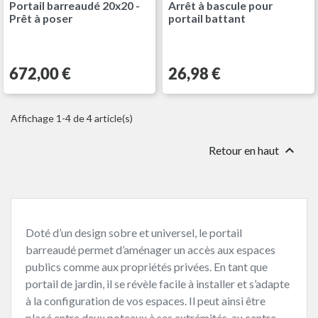
Portail barreaudé 20x20 -
Arrêt à bascule pour
Prêt à poser
portail battant
Prix
Prix
672,00 €
26,98 €
Affichage 1-4 de 4 article(s)

Retour en haut
Doté d’un design sobre et universel, le portail
barreaudé permet d’aménager un accès aux espaces
publics comme aux propriétés privées. En tant que
portail de jardin, il se révèle facile à installer et s’adapte
à la configuration de vos espaces. Il peut ainsi être
placé entre deux poteaux à ses extrémités, au centre